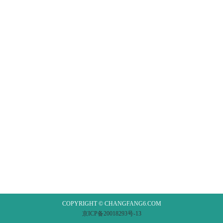
COPYRIGHT © CHANGFANG6.COM
京ICP备20018293号-13