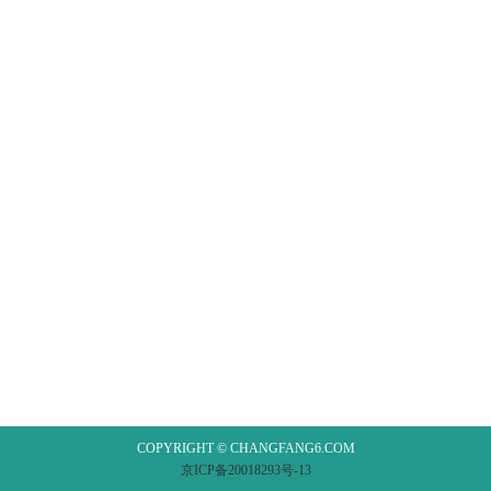
COPYRIGHT © CHANGFANG6.COM
京ICP备20018293号-13