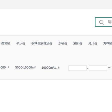
叠彩区
平乐县
恭城瑶族自治县
永福县
灌阳县
灵川县
秀峰
5000m²
5000-10000m²
10000m²以上
-
m²