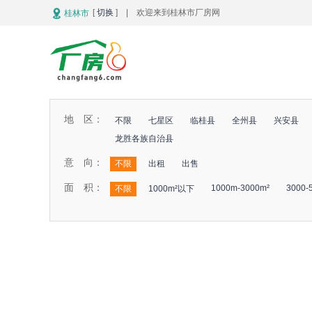
[
切换
] | 欢迎来到桂林市厂房网
桂林市
地 区：
不限
七星区
临桂县
全州县
兴安县
龙胜各族自治县
意 向：
不限
出租
出售
面 积：
1000m-3000m²
3000-
不限
1000m²以下