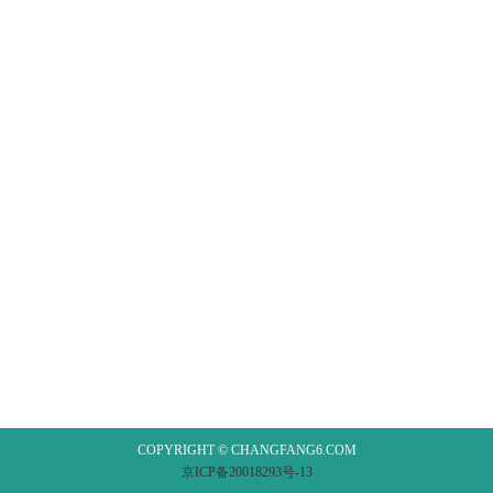
COPYRIGHT © CHANGFANG6.COM
京ICP备20018293号-13