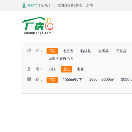
[
切换
] | 欢迎来到桂林市厂房网
桂林市
地 区：
不限
七星区
临桂县
全州县
兴安县
龙胜各族自治县
意 向：
不限
出租
出售
面 积：
1000m-3000m²
3000-
不限
1000m²以下