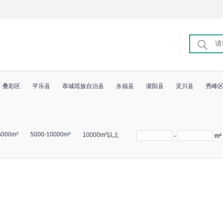
叠彩区
平乐县
恭城瑶族自治县
永福县
灌阳县
灵川县
秀峰
5000m²
5000-10000m²
10000m²以上
-
m²